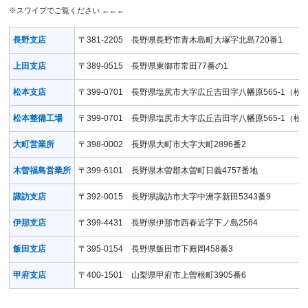
長野支店
〒381-2205 長野県長野市青木島町大塚字北島720番1
上田支店
〒389-0515 長野県東御市常田77番の1
松本支店
〒399-0701 長野県塩尻市大字広丘吉田字八幡原565-1（
松本整備工場
〒399-0701 長野県塩尻市大字広丘吉田字八幡原565-1（
大町営業所
〒398-0002 長野県大町市大字大町2896番2
木曽福島営業所
〒399-6101 長野県木曽郡木曽町日義4757番地
諏訪支店
〒392-0015 長野県諏訪市大字中洲字新田5343番9
伊那支店
〒399-4431 長野県伊那市西春近字下ノ島2564
飯田支店
〒395-0154 長野県飯田市下殿岡458番3
甲府支店
〒400-1501 山梨県甲府市上曽根町3905番6