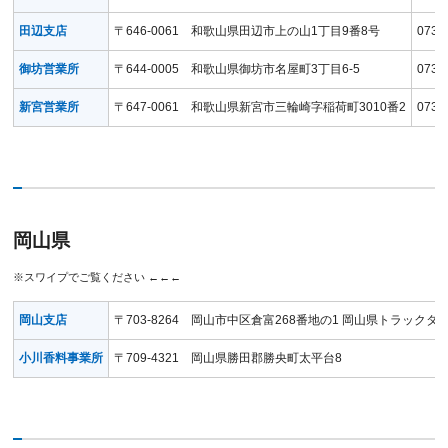
田辺支店
〒646-0061 和歌山県田辺市上の山1丁目9番8号
0739
御坊営業所
〒644-0005 和歌山県御坊市名屋町3丁目6-5
0738
新宮営業所
〒647-0061 和歌山県新宮市三輪崎字稲荷町3010番2
0735
岡山県
岡山支店
〒703-8264 岡山市中区倉富268番地の1 岡山県トラックタ
小川香料事業所
〒709-4321 岡山県勝田郡勝央町太平台8