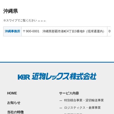
沖縄県
沖縄事務所
〒900-0001 沖縄県那覇市港町4丁目3番地9（琉球通運内）
098
HOME
サービス内容
特別積合事業・貸切輸送事業
お知らせ
ロジスティクス・倉庫事業
当社の特徴