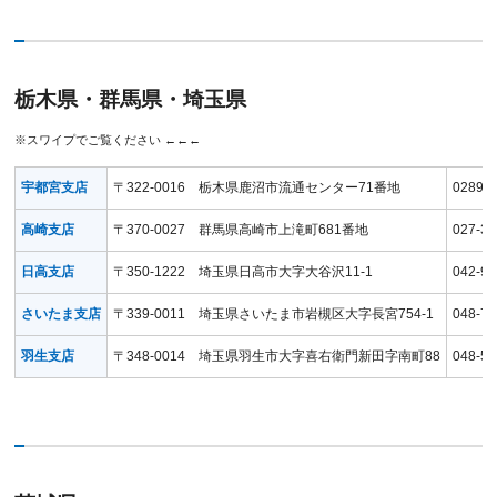
栃木県・群馬県・埼玉県
宇都宮支店
〒322-0016 栃木県鹿沼市流通センター71番地
0289-7
高崎支店
〒370-0027 群馬県高崎市上滝町681番地
027-35
日高支店
〒350-1222 埼玉県日高市大字大谷沢11-1
042-98
さいたま支店
〒339-0011 埼玉県さいたま市岩槻区大字長宮754-1
048-79
羽生支店
〒348-0014 埼玉県羽生市大字喜右衛門新田字南町88
048-56