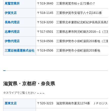
尾鷲営業所
〒519-3640 三重県尾鷲市桂ヶ丘72番の７
伊賀支店
〒518-1145 三重県伊賀市安場字八十苅1811番
長島代理店
〒519-3200 三重県北牟婁郡紀北町紀伊長島区長島加田
志摩代理店
〒517-0501 三重県志摩市阿児町鵜方2016―1（三
伊勢代理店
〒519-0506 三重県伊勢市小俣町湯田203番地（三重
三重近物通運株式会社
〒519-0506 三重県伊勢市小俣町湯田203番地
滋賀県・京都府・奈良県
栗東支店
〒520-3223 滋賀県湖南市夏見1274番 ＪＰロジ