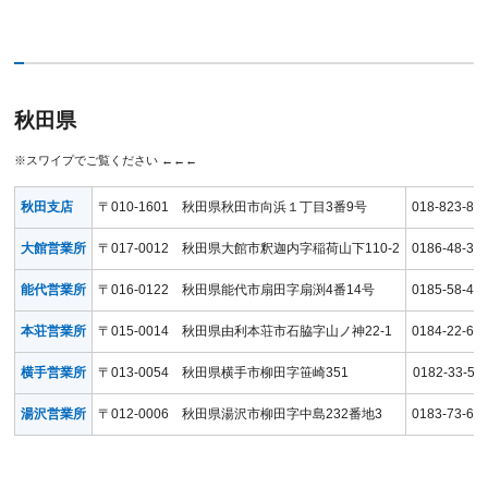
秋田県
秋田支店
〒010-1601 秋田県秋田市向浜１丁目3番9号
018-823-82
大館営業所
〒017-0012 秋田県大館市釈迦内字稲荷山下110-2
0186-48-32
能代営業所
〒016-0122 秋田県能代市扇田字扇渕4番14号
0185-58-45
本荘営業所
〒015-0014 秋田県由利本荘市石脇字山ノ神22-1
0184-22-64
横手営業所
〒013-0054 秋田県横手市柳田字笹崎351
0182-33-53
湯沢営業所
〒012-0006 秋田県湯沢市柳田字中島232番地3
0183-73-61