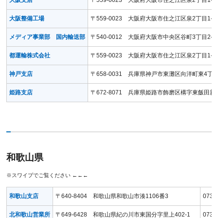
大阪整備工場
〒559-0023 大阪府大阪市住之江区泉2丁目1-7
メディア事業部 国内輸送部
〒540-0012 大阪府大阪市中央区谷町3丁目2-
都運輸株式会社
〒559-0023 大阪府大阪市住之江区泉2丁目1-7
神戸支店
〒658-0031 兵庫県神戸市東灘区向洋町東4丁
姫路支店
〒672-8071 兵庫県姫路市飾磨区構字東飯田新田1
和歌山県
和歌山支店
〒640-8404 和歌山県和歌山市湊1106番3
073-
北和歌山営業所
〒649-6428 和歌山県紀の川市東国分字里上402-1
0736