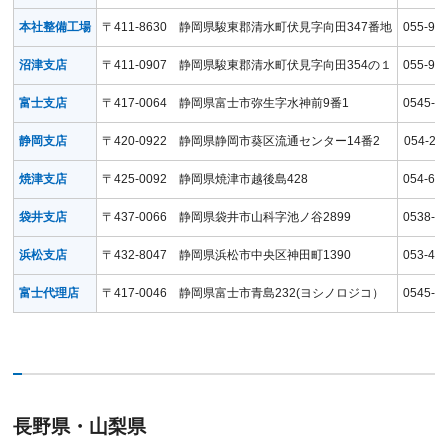
本社整備工場
〒411-8630 静岡県駿東郡清水町伏見字向田347番地
055-97
沼津支店
〒411-0907 静岡県駿東郡清水町伏見字向田354の１
055-97
富士支店
〒417-0064 静岡県富士市弥生字水神前9番1
0545-5
静岡支店
〒420-0922 静岡県静岡市葵区流通センター14番2
054-26
焼津支店
〒425-0092 静岡県焼津市越後島428
054-62
袋井支店
〒437-0066 静岡県袋井市山科字池ノ谷2899
0538-4
浜松支店
〒432-8047 静岡県浜松市中央区神田町1390
053-44
富士代理店
〒417-0046 静岡県富士市青島232(ヨシノロジコ）
0545-5
長野県・山梨県