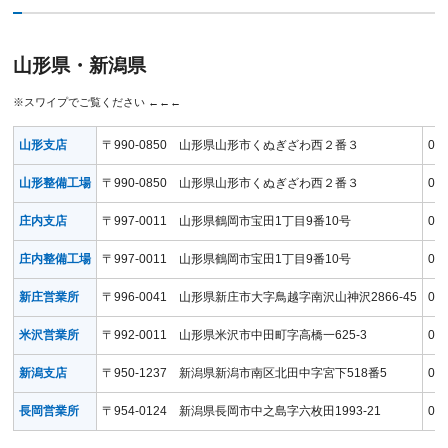
山形県・新潟県
山形支店
〒990-0850 山形県山形市くぬぎざわ西２番３
023
山形整備工場
〒990-0850 山形県山形市くぬぎざわ西２番３
023
庄内支店
〒997-0011 山形県鶴岡市宝田1丁目9番10号
023
庄内整備工場
〒997-0011 山形県鶴岡市宝田1丁目9番10号
023
新庄営業所
〒996-0041 山形県新庄市大字鳥越字南沢山神沢2866-45
023
米沢営業所
〒992-0011 山形県米沢市中田町字高橋一625-3
023
新潟支店
〒950-1237 新潟県新潟市南区北田中字宮下518番5
025
長岡営業所
〒954-0124 新潟県長岡市中之島字六枚田1993-21
025