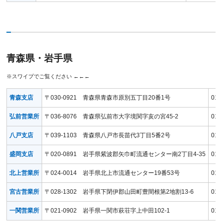
青森県・岩手県
青森支店
〒030-0921 青森県青森市原別五丁目20番1号
017
弘前営業所
〒036-8076 青森県弘前市大字境関字亥の宮45-2
017
八戸支店
〒039-1103 青森県八戸市長苗代3丁目5番2号
017
盛岡支店
〒020-0891 岩手県紫波郡矢巾町流通センター南2丁目4-35
019
北上営業所
〒024-0014 岩手県北上市流通センター19番53号
019
宮古営業所
〒028-1302 岩手県下閉伊郡山田町豊間根第2地割13-6
019
一関営業所
〒021-0902 岩手県一関市萩荘字上中田102-1
019