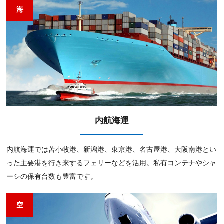
海
内航海運
内航海運では苫⼩牧港、新潟港、東京港、名古屋港、⼤阪南港とい
った主要港を⾏き来するフェリーなどを活⽤。私有コンテナやシャ
ーシの保有台数も豊富です。
空